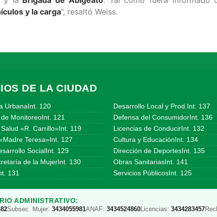
culos y la carga
”, resaltó Weiss.
IOS DE LA CIUDAD
a UrbanaInt. 120
Desarrollo Local y Prod.Int. 137
 de MonitoreoInt. 121
Defensa del ConsumidorInt. 136
Salud «R. Carrillo»Int. 119
Licencias de ConducirInt. 132
«Madre Teresa»Int. 127
Cultura y EducaciónInt. 134
sarrollo SocialInt. 129
Dirección de DeportesInt. 135
etaría de la MujerInt. 130
Obras SanitariasInt. 141
t. 131
Servicios PúblicosInt. 125
IO ADMINISTRATIVO:
482
Subsec. Mujer:
3434055981
ANAF:
3434524860
Licencias:
3434283457
Rec