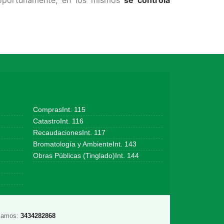
ComprasInt. 115
CatastroInt. 116
RecaudacionesInt. 117
Bromatología y AmbienteInt. 143
Obras Públicas (Tinglado)Int. 144
lamos:
3434282868