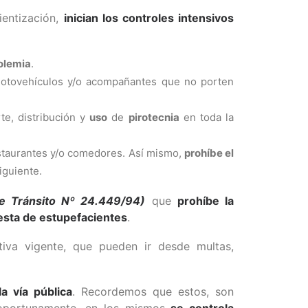
ientización,
inician los controles intensivos
olemia
.
motovehículos y/o acompañantes que no porten
te, distribución y
uso
de
pirotecnia
en toda la
staurantes y/o comedores. Así mismo,
prohíbe el
iguiente.
e Tránsito Nº 24.449/94)
que
prohíbe la
gesta de estupefacientes
.
tiva vigente, que pueden ir desde multas,
la vía pública
. Recordemos que estos, son
 oportunamente, en los mismos
se controla