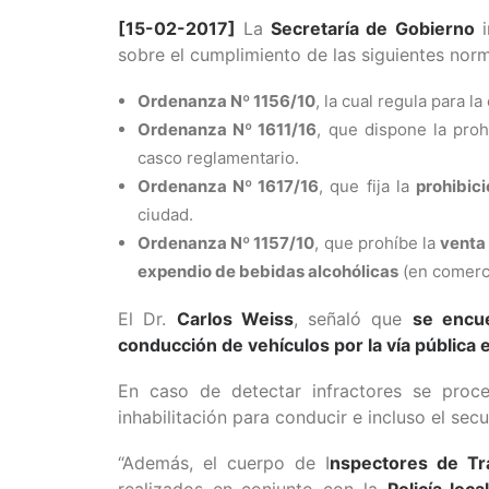
[15-02-2017]
La
Secretaría de Gobierno
i
sobre el cumplimiento de las siguientes norm
Ordenanza Nº 1156/10
, la cual regula para l
Ordenanza Nº 1611/16
, que dispone la pro
casco reglamentario.
Ordenanza Nº 1617/16
, que fija la
prohibic
ciudad.
Ordenanza Nº 1157/10
, que prohíbe la
venta
expendio de bebidas alcohólicas
(en comerc
El Dr.
Carlos Weiss
, señaló que
se encu
conducción de vehículos por la vía pública 
En caso de detectar infractores se proce
inhabilitación para conducir e incluso el sec
“Además, el cuerpo de I
nspectores de Tr
realizados en conjunto con la
Policía loc