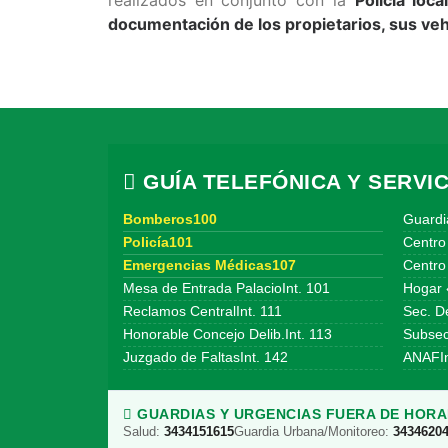
documentación de los propietarios, sus vehí
GUÍA TELEFÓNICA Y SERVIC
Bomberos100
Guardi
Policía101
Centro
Emergencias Médicas107
Centro 
Mesa de Entrada PalacioInt. 101
Hogar 
Reclamos CentralInt. 111
Sec. De
Honorable Concejo Delib.Int. 113
Subsecr
Juzgado de FaltasInt. 142
ANAFIn
GUARDIAS Y URGENCIAS FUERA DE HORAR
Salud:
3434151615
Guardia Urbana/Monitoreo:
3434620