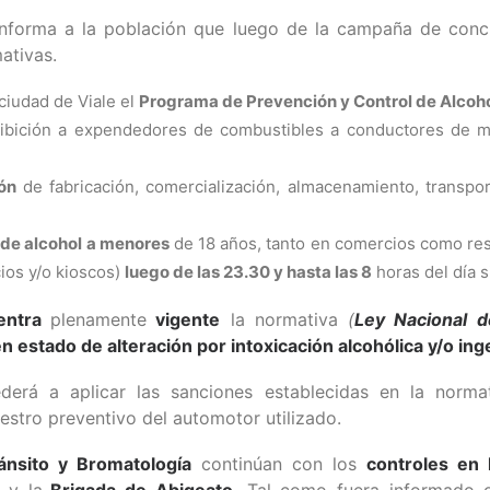
nforma a la población que luego de la campaña de conc
ativas.
a ciudad de Viale el
Programa de Prevención y Control de Alcoh
hibición a expendedores de combustibles a conductores de 
ión
de fabricación, comercialización, almacenamiento, transpor
 de alcohol a menores
de 18 años, tanto en comercios como re
ios y/o kioscos)
luego de las 23.30 y hasta las 8
horas del día s
entra
plenamente
vigente
la normativa
(
Ley Nacional d
en estado de alteración por intoxicación alcohólica y/o in
derá a aplicar las sanciones establecidas en la norma
uestro preventivo del automotor utilizado.
ánsito y Bromatología
continúan con los
controles en 
al
y la
Brigada de Abigeato
. Tal como fuera informado