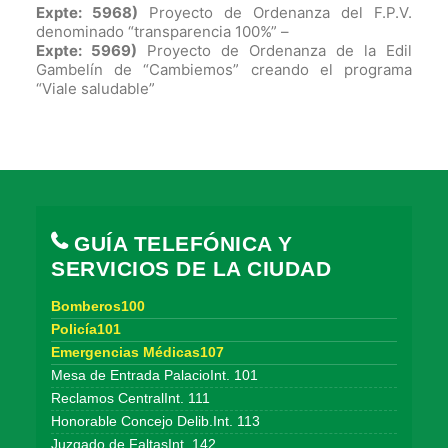
Expte: 5968)
Proyecto de Ordenanza del F.P.V.
denominado “transparencia 100%” –
Expte: 5969)
Proyecto de Ordenanza de la Edil
Gambelín de “Cambiemos” creando el programa
“Viale saludable”
GUÍA TELEFÓNICA Y
SERVICIOS DE LA CIUDAD
Bomberos100
Policía101
Emergencias Médicas107
Mesa de Entrada PalacioInt. 101
Reclamos CentralInt. 111
Honorable Concejo Delib.Int. 113
Juzgado de FaltasInt. 142