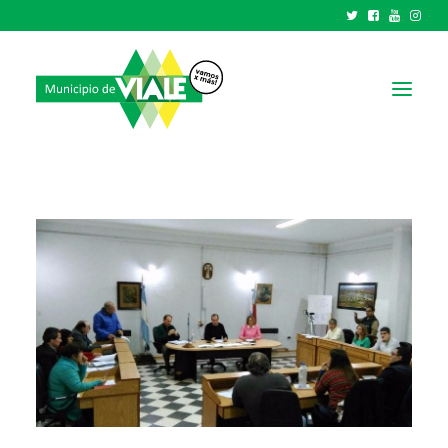
NOTICIAS
GOBIERNO
HCD
TRÁMITES Y SERVICIOS
CIUDAD
PARQUE INDUSTRIAL
RECAUDACIONES