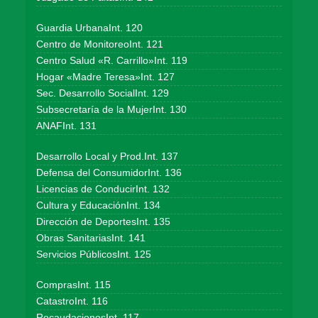
Guardia UrbanaInt. 120
Centro de MonitoreoInt. 121
Centro Salud «R. Carrillo»Int. 119
Hogar «Madre Teresa»Int. 127
Sec. Desarrollo SocialInt. 129
Subsecretaría de la MujerInt. 130
ANAFInt. 131
Desarrollo Local y Prod.Int. 137
Defensa del ConsumidorInt. 136
Licencias de ConducirInt. 132
Cultura y EducaciónInt. 134
Dirección de DeportesInt. 135
Obras SanitariasInt. 141
Servicios PúblicosInt. 125
ComprasInt. 115
CatastroInt. 116
RecaudacionesInt. 117