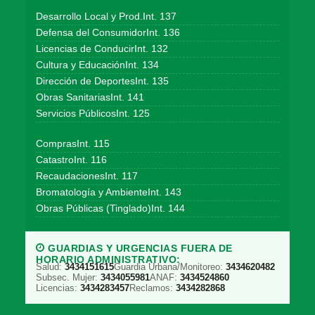
Desarrollo Local y Prod.Int. 137
Defensa del ConsumidorInt. 136
Licencias de ConducirInt. 132
Cultura y EducaciónInt. 134
Dirección de DeportesInt. 135
Obras SanitariasInt. 141
Servicios PúblicosInt. 125
ComprasInt. 115
CatastroInt. 116
RecaudacionesInt. 117
Bromatología y AmbienteInt. 143
Obras Públicas (Tinglado)Int. 144
GUARDIAS Y URGENCIAS FUERA DE
HORARIO ADMINISTRATIVO:
Salud:
3434151615
Guardia Urbana/Monitoreo:
3434620482
Subsec. Mujer:
3434055981
ANAF:
3434524860
Licencias:
3434283457
Reclamos:
3434282868