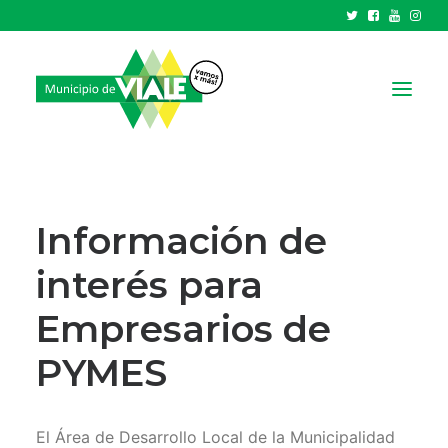
NOTICIAS
GOBIERNO
Información de
HCD
interés para
TRÁMITES Y SERVICIOS
Empresarios de
CIUDAD
PARQUE INDUSTRIAL
PYMES
RECAUDACIONES
El Área de Desarrollo Local de la Municipalidad