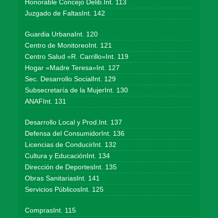
Honorable Concejo Delib.Int. 113
Juzgado de FaltasInt. 142
Guardia UrbanaInt. 120
Centro de MonitoreoInt. 121
Centro Salud «R. Carrillo»Int. 119
Hogar «Madre Teresa»Int. 127
Sec. Desarrollo SocialInt. 129
Subsecretaría de la MujerInt. 130
ANAFInt. 131
Desarrollo Local y Prod.Int. 137
Defensa del ConsumidorInt. 136
Licencias de ConducirInt. 132
Cultura y EducaciónInt. 134
Dirección de DeportesInt. 135
Obras SanitariasInt. 141
Servicios PúblicosInt. 125
ComprasInt. 115