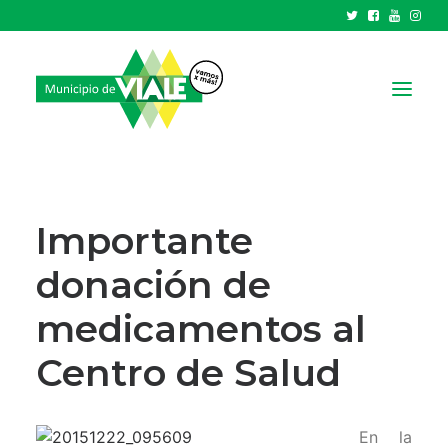
NOTICIAS
GOBIERNO
Importante
HCD
donación de
TRÁMITES Y SERVICIOS
medicamentos al
CIUDAD
PARQUE INDUSTRIAL
Centro de Salud
RECAUDACIONES
En la