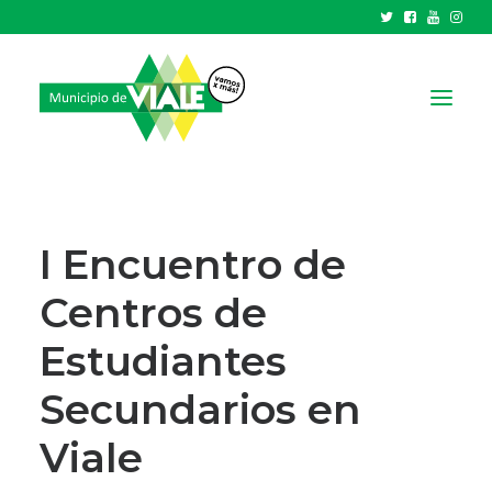
NOTICIAS
GOBIERNO
I Encuentro de
HCD
Centros de
TRÁMITES Y SERVICIOS
Estudiantes
CIUDAD
PARQUE INDUSTRIAL
Secundarios en
Viale
RECAUDACIONES