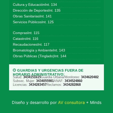
Cultura y EducaciónInt. 134
Dirección de DeportesInt. 135
Obras SanitariasInt. 141
Servicios PúblicosInt. 125
ComprasInt. 115
CatastroInt. 116
RecaudacionesInt. 117
Bromatología y AmbienteInt. 143
Obras Públicas (Tinglado)Int. 144
GUARDIAS Y URGENCIAS FUERA DE
HORARIO ADMINISTRATIVO:
Salud:
3434151615
Guardia Urbana/Monitoreo:
3434620482
Subsec. Mujer:
3434055981
ANAF:
3434524860
Licencias:
3434283457
Reclamos:
3434282868
Diseño y desarrollo por
AV consultora
+ Minds