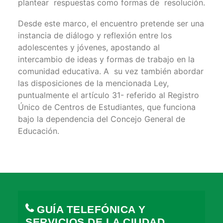
plantear respuestas como formas de resolución.
Desde este marco, el encuentro pretende ser una
instancia de diálogo y reflexión entre los
adolescentes y jóvenes, apostando al
intercambio de ideas y formas de trabajo en la
comunidad educativa. A su vez también abordar
las disposiciones de la mencionada Ley,
puntualmente el artículo 31- referido al Registro
Único de Centros de Estudiantes, que funciona
bajo la dependencia del Concejo General de
Educación.
GUÍA TELEFÓNICA Y
SERVICIOS DE LA CIUDAD