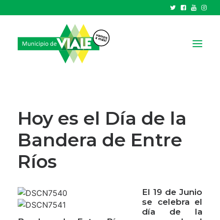
NOTICIAS
GOBIERNO
Hoy es el Día de la
HCD
Bandera de Entre
TRÁMITES Y SERVICIOS
Ríos
CIUDAD
PARQUE INDUSTRIAL
El 19 de Junio
se celebra el
RECAUDACIONES
día de la