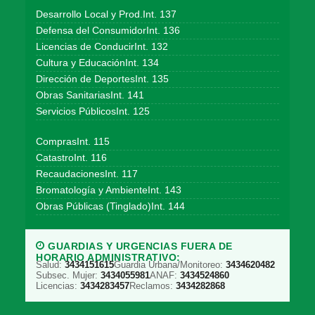
Desarrollo Local y Prod.Int. 137
Defensa del ConsumidorInt. 136
Licencias de ConducirInt. 132
Cultura y EducaciónInt. 134
Dirección de DeportesInt. 135
Obras SanitariasInt. 141
Servicios PúblicosInt. 125
ComprasInt. 115
CatastroInt. 116
RecaudacionesInt. 117
Bromatología y AmbienteInt. 143
Obras Públicas (Tinglado)Int. 144
GUARDIAS Y URGENCIAS FUERA DE
HORARIO ADMINISTRATIVO:
Salud:
3434151615
Guardia Urbana/Monitoreo:
3434620482
Subsec. Mujer:
3434055981
ANAF:
3434524860
Licencias:
3434283457
Reclamos:
3434282868