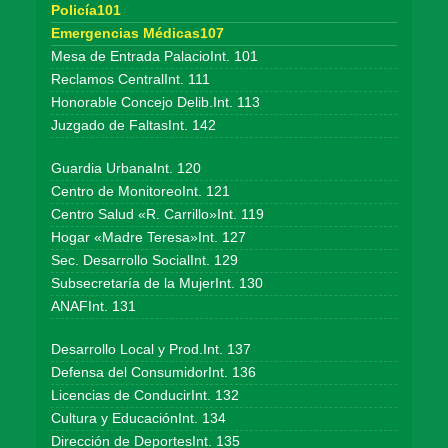
Policía101
Emergencias Médicas107
Mesa de Entrada PalacioInt. 101
Reclamos CentralInt. 111
Honorable Concejo Delib.Int. 113
Juzgado de FaltasInt. 142
Guardia UrbanaInt. 120
Centro de MonitoreoInt. 121
Centro Salud «R. Carrillo»Int. 119
Hogar «Madre Teresa»Int. 127
Sec. Desarrollo SocialInt. 129
Subsecretaría de la MujerInt. 130
ANAFInt. 131
Desarrollo Local y Prod.Int. 137
Defensa del ConsumidorInt. 136
Licencias de ConducirInt. 132
Cultura y EducaciónInt. 134
Dirección de DeportesInt. 135