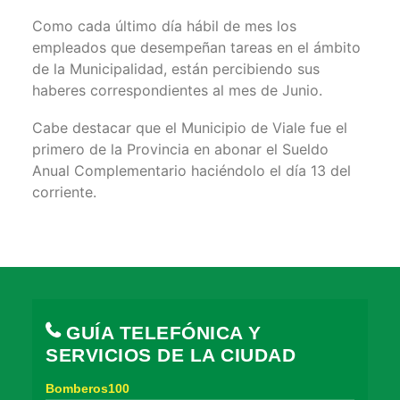
Como cada último día hábil de mes los
empleados que desempeñan tareas en el ámbito
de la Municipalidad, están percibiendo sus
haberes correspondientes al mes de Junio.
Cabe destacar que el Municipio de Viale fue el
primero de la Provincia en abonar el Sueldo
Anual Complementario haciéndolo el día 13 del
corriente.
GUÍA TELEFÓNICA Y
SERVICIOS DE LA CIUDAD
Bomberos100