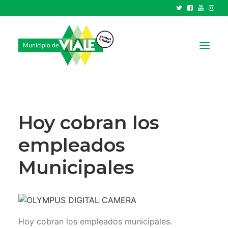
NOTICIAS
GOBIERNO
Hoy cobran los
HCD
empleados
TRÁMITES Y SERVICIOS
Municipales
CIUDAD
PARQUE INDUSTRIAL
RECAUDACIONES
Hoy cobran los empleados municipales.