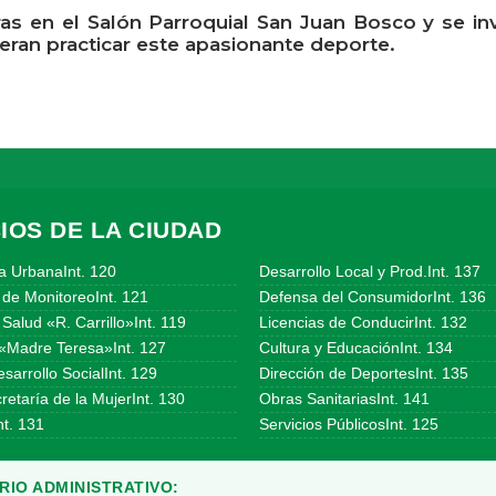
oras en el Salón Parroquial San Juan Bosco y se in
eran practicar este apasionante deporte.
IOS DE LA CIUDAD
a UrbanaInt. 120
Desarrollo Local y Prod.Int. 137
 de MonitoreoInt. 121
Defensa del ConsumidorInt. 136
Salud «R. Carrillo»Int. 119
Licencias de ConducirInt. 132
«Madre Teresa»Int. 127
Cultura y EducaciónInt. 134
sarrollo SocialInt. 129
Dirección de DeportesInt. 135
etaría de la MujerInt. 130
Obras SanitariasInt. 141
t. 131
Servicios PúblicosInt. 125
IO ADMINISTRATIVO: