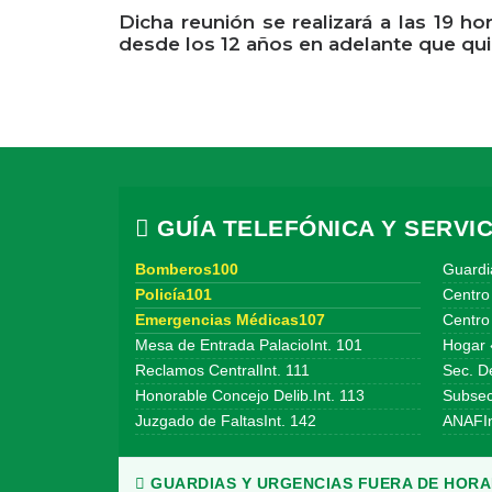
Dicha reunión se realizará a las 19 h
desde los 12 años en adelante que qui
GUÍA TELEFÓNICA Y SERVIC
Bomberos100
Guardi
Policía101
Centro
Emergencias Médicas107
Centro 
Mesa de Entrada PalacioInt. 101
Hogar 
Reclamos CentralInt. 111
Sec. De
Honorable Concejo Delib.Int. 113
Subsecr
Juzgado de FaltasInt. 142
ANAFIn
GUARDIAS Y URGENCIAS FUERA DE HORAR