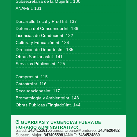
Subsecretaría de la MujerInt. 130
ANAFInt. 131
Desarrollo Local y Prod.Int. 137
Defensa del ConsumidorInt. 136
Licencias de ConducirInt. 132
Cultura y EducaciónInt. 134
Dirección de DeportesInt. 135
Obras SanitariasInt. 141
Servicios PúblicosInt. 125
ComprasInt. 115
CatastroInt. 116
RecaudacionesInt. 117
Bromatología y AmbienteInt. 143
Obras Públicas (Tinglado)Int. 144
GUARDIAS Y URGENCIAS FUERA DE
HORARIO ADMINISTRATIVO:
Salud:
3434151615
Guardia Urbana/Monitoreo:
3434620482
Subsec. Mujer:
3434055981
ANAF:
3434524860