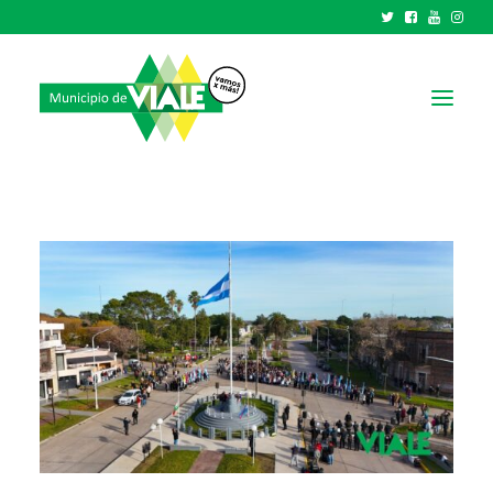
NOTICIAS
GOBIERNO
HCD
TRÁMITES Y SERVICIOS
CIUDAD
PARQUE INDUSTRIAL
RECAUDACIONES