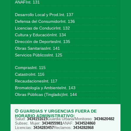
ANAFInt. 131
Desarrollo Local y Prod.Int. 137
Defensa del ConsumidorInt. 136
Licencias de ConducirInt. 132
Cultura y EducaciónInt. 134
Dirección de DeportesInt. 135
Obras SanitariasInt. 141
Servicios PúblicosInt. 125
ComprasInt. 115
CatastroInt. 116
RecaudacionesInt. 117
Bromatología y AmbienteInt. 143
Obras Públicas (Tinglado)Int. 144
GUARDIAS Y URGENCIAS FUERA DE
HORARIO ADMINISTRATIVO:
Salud:
3434151615
Guardia Urbana/Monitoreo:
3434620482
Subsec. Mujer:
3434055981
ANAF:
3434524860
Licencias:
3434283457
Reclamos:
3434282868