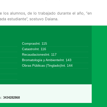
e los alumnos, de lo trabajado durante el año, “en
cada estudiante”, sostuvo Daiana.
ComprasInt. 115
CatastroInt. 116
RecaudacionesInt. 117
Bromatología y AmbienteInt. 143
Obras Públicas (Tinglado)Int. 144
s:
3434282868