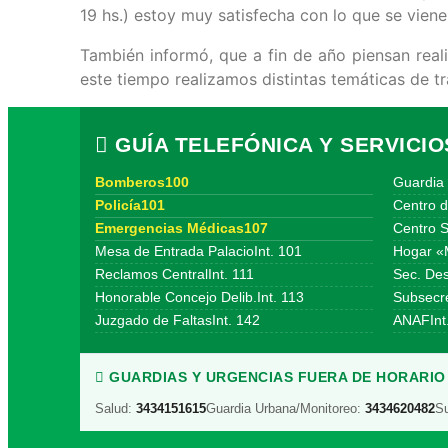
19 hs.) estoy muy satisfecha con lo que se viene
También informó, que a fin de año piensan reali
este tiempo realizamos distintas temáticas de tr
GUÍA TELEFÓNICA Y SERVICIO
Bomberos100
Guardia 
Policía101
Centro d
Emergencias Médicas107
Centro S
Mesa de Entrada PalacioInt. 101
Hogar «
Reclamos CentralInt. 111
Sec. Des
Honorable Concejo Delib.Int. 113
Subsecre
Juzgado de FaltasInt. 142
ANAFInt
GUARDIAS Y URGENCIAS FUERA DE HORARIO 
Salud:
3434151615
Guardia Urbana/Monitoreo:
3434620482
S