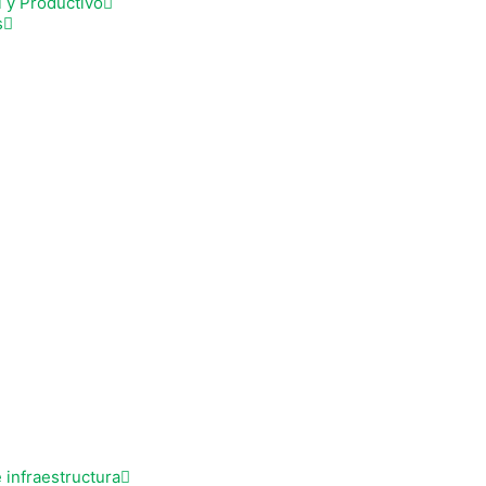
l y Productivo
s
 infraestructura