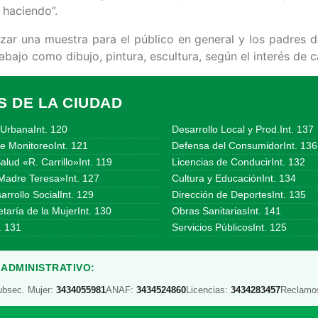
 haciendo”.
zar una muestra para el público en general y los padres d
abajo como dibujo, pintura, escultura, según el interés de 
S DE LA CIUDAD
UrbanaInt. 120
Desarrollo Local y Prod.Int. 137
e MonitoreoInt. 121
Defensa del ConsumidorInt. 136
alud «R. Carrillo»Int. 119
Licencias de ConducirInt. 132
Madre Teresa»Int. 127
Cultura y EducaciónInt. 134
arrollo SocialInt. 129
Dirección de DeportesInt. 135
taría de la MujerInt. 130
Obras SanitariasInt. 141
. 131
Servicios PúblicosInt. 125
ADMINISTRATIVO:
ubsec. Mujer:
3434055981
ANAF:
3434524860
Licencias:
3434283457
Reclamo