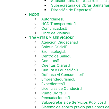
Subsecretaría de Desarrollo Loca
Subsecretaría de Obras Sanitaria
Dirección de Deportes
HCD
Autoridades
HCD Transparente
Comunicados
Libro de Visitas
TRÁMITES Y SERVICIOS
Atención Ciudadana
Boletín Oficial
Bromatología
Centro de Salud
Compras
Cuentas Claras
Cultura y Educación
Defensa Al Consumidor
Emprendedurismo
Expedientes
Licencias de Conducir
Punto Digital
Recaudaciones
Subsecretaría de Servicios Públicos
Sistema de ahorro previo para obras de