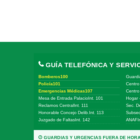
GUÍA TELEFÓNICA Y SERVIC
Bomberos100
Guardi
Policía101
Centro
Emergencias Médicas107
Centro 
Mesa de Entrada PalacioInt. 101
Hogar 
Reclamos CentralInt. 111
Sec. De
Honorable Concejo Delib.Int. 113
Subsecr
Juzgado de FaltasInt. 142
ANAFIn
GUARDIAS Y URGENCIAS FUERA DE HORA