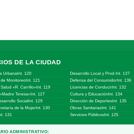
IOS DE LA CIUDAD
a UrbanaInt. 120
Desarrollo Local y Prod.Int. 137
 de MonitoreoInt. 121
Defensa del ConsumidorInt. 136
Salud «R. Carrillo»Int. 119
Licencias de ConducirInt. 132
«Madre Teresa»Int. 127
Cultura y EducaciónInt. 134
sarrollo SocialInt. 129
Dirección de DeportesInt. 135
etaría de la MujerInt. 130
Obras SanitariasInt. 141
t. 131
Servicios PúblicosInt. 125
RIO ADMINISTRATIVO: