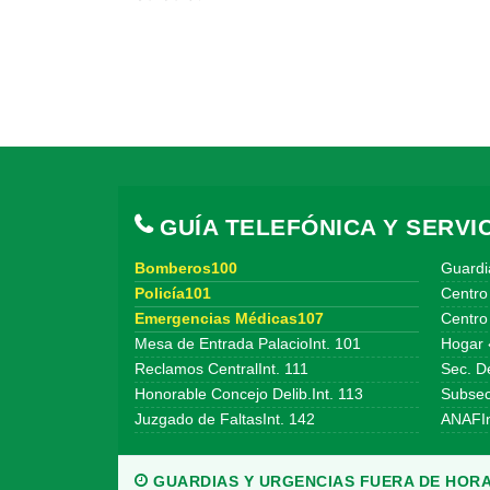
GUÍA TELEFÓNICA Y SERVIC
Bomberos100
Guardi
Policía101
Centro
Emergencias Médicas107
Centro 
Mesa de Entrada PalacioInt. 101
Hogar 
Reclamos CentralInt. 111
Sec. De
Honorable Concejo Delib.Int. 113
Subsecr
Juzgado de FaltasInt. 142
ANAFIn
GUARDIAS Y URGENCIAS FUERA DE HORA