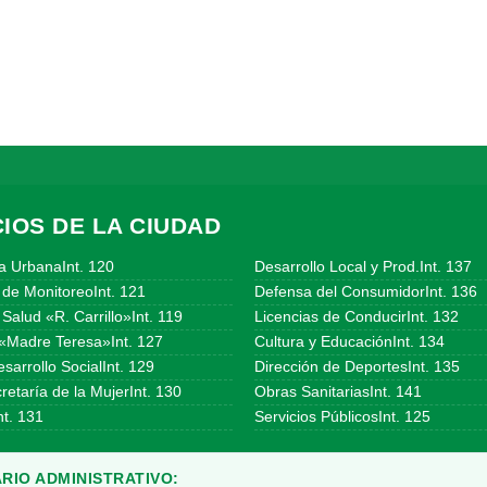
IOS DE LA CIUDAD
a UrbanaInt. 120
Desarrollo Local y Prod.Int. 137
 de MonitoreoInt. 121
Defensa del ConsumidorInt. 136
Salud «R. Carrillo»Int. 119
Licencias de ConducirInt. 132
«Madre Teresa»Int. 127
Cultura y EducaciónInt. 134
sarrollo SocialInt. 129
Dirección de DeportesInt. 135
etaría de la MujerInt. 130
Obras SanitariasInt. 141
t. 131
Servicios PúblicosInt. 125
RIO ADMINISTRATIVO: