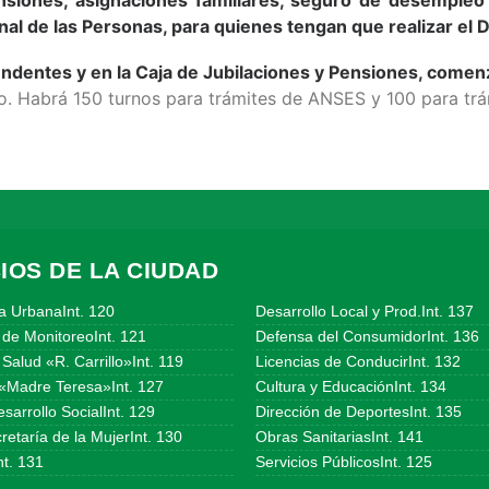
nal de las Personas, para quienes tengan que realizar el
tendentes y en la Caja de Jubilaciones y Pensiones, comen
do. Habrá 150 turnos para trámites de ANSES y 100 para tr
IOS DE LA CIUDAD
a UrbanaInt. 120
Desarrollo Local y Prod.Int. 137
 de MonitoreoInt. 121
Defensa del ConsumidorInt. 136
Salud «R. Carrillo»Int. 119
Licencias de ConducirInt. 132
«Madre Teresa»Int. 127
Cultura y EducaciónInt. 134
sarrollo SocialInt. 129
Dirección de DeportesInt. 135
etaría de la MujerInt. 130
Obras SanitariasInt. 141
t. 131
Servicios PúblicosInt. 125