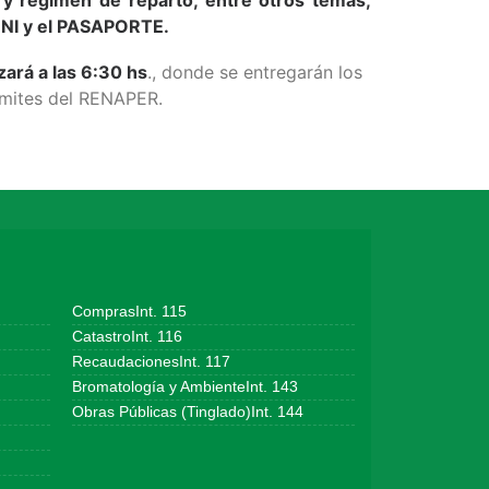
 DNI y el PASAPORTE.
zará a las 6:30 hs
., donde se entregarán los
ámites del RENAPER.
ComprasInt. 115
CatastroInt. 116
RecaudacionesInt. 117
Bromatología y AmbienteInt. 143
Obras Públicas (Tinglado)Int. 144