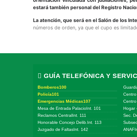
estará también personal del Registro Nacio
La atención, que será en el Salón de los In
números de orden, ya que el cupo es limita
GUÍA TELEFÓNICA Y SERVIC
Bomberos100
Guardi
Policía101
Centro
Emergencias Médicas107
Centro 
Mesa de Entrada PalacioInt. 101
Hogar 
Reclamos CentralInt. 111
Sec. De
Honorable Concejo Delib.Int. 113
Subsecr
Juzgado de FaltasInt. 142
ANAFIn