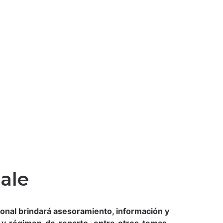
ale
onal brindará asesoramiento, información y
 y régimen de reparto, entre otros temas,