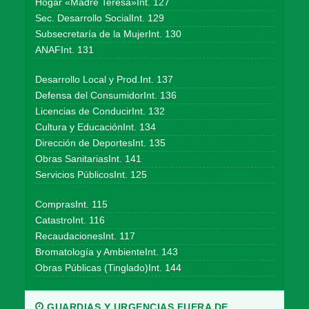
Hogar «Madre Teresa»Int. 127
Sec. Desarrollo SocialInt. 129
Subsecretaría de la MujerInt. 130
ANAFInt. 131
Desarrollo Local y Prod.Int. 137
Defensa del ConsumidorInt. 136
Licencias de ConducirInt. 132
Cultura y EducaciónInt. 134
Dirección de DeportesInt. 135
Obras SanitariasInt. 141
Servicios PúblicosInt. 125
ComprasInt. 115
CatastroInt. 116
RecaudacionesInt. 117
Bromatología y AmbienteInt. 143
Obras Públicas (Tinglado)Int. 144
GUARDIAS Y URGENCIAS FUERA DE