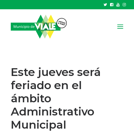
NOTICIAS
GOBIERNO
Este jueves será
HCD
feriado en el
TRÁMITES Y SERVICIOS
ámbito
CIUDAD
PARQUE INDUSTRIAL
Administrativo
Municipal
RECAUDACIONES