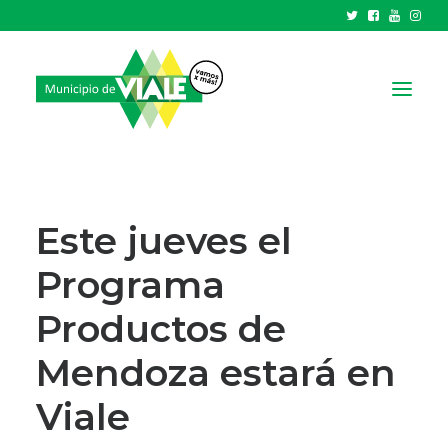
NOTICIAS
GOBIERNO
Este jueves el
HCD
Programa
TRÁMITES Y SERVICIOS
Productos de
CIUDAD
PARQUE INDUSTRIAL
Mendoza estará en
Viale
RECAUDACIONES