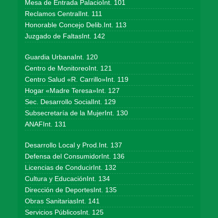
Mesa de Entrada PalacioInt. 101
Reclamos CentralInt. 111
Honorable Concejo Delib.Int. 113
Juzgado de FaltasInt. 142
Guardia UrbanaInt. 120
Centro de MonitoreoInt. 121
Centro Salud «R. Carrillo»Int. 119
Hogar «Madre Teresa»Int. 127
Sec. Desarrollo SocialInt. 129
Subsecretaría de la MujerInt. 130
ANAFInt. 131
Desarrollo Local y Prod.Int. 137
Defensa del ConsumidorInt. 136
Licencias de ConducirInt. 132
Cultura y EducaciónInt. 134
Dirección de DeportesInt. 135
Obras SanitariasInt. 141
Servicios PúblicosInt. 125