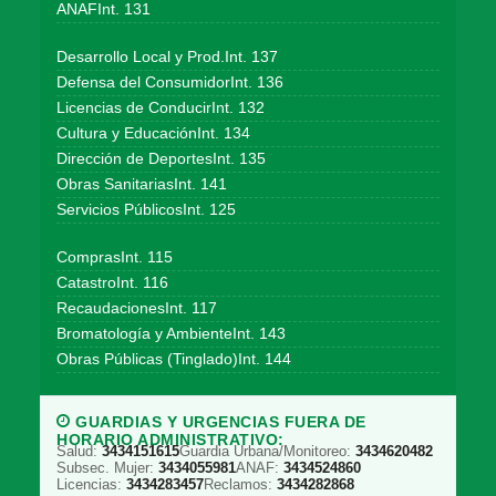
ANAFInt. 131
Desarrollo Local y Prod.Int. 137
Defensa del ConsumidorInt. 136
Licencias de ConducirInt. 132
Cultura y EducaciónInt. 134
Dirección de DeportesInt. 135
Obras SanitariasInt. 141
Servicios PúblicosInt. 125
ComprasInt. 115
CatastroInt. 116
RecaudacionesInt. 117
Bromatología y AmbienteInt. 143
Obras Públicas (Tinglado)Int. 144
GUARDIAS Y URGENCIAS FUERA DE
HORARIO ADMINISTRATIVO:
Salud:
3434151615
Guardia Urbana/Monitoreo:
3434620482
Subsec. Mujer:
3434055981
ANAF:
3434524860
Licencias:
3434283457
Reclamos:
3434282868