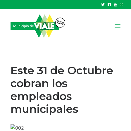
NOTICIAS
GOBIERNO
Este 31 de Octubre
HCD
cobran los
TRÁMITES Y SERVICIOS
empleados
CIUDAD
PARQUE INDUSTRIAL
municipales
RECAUDACIONES