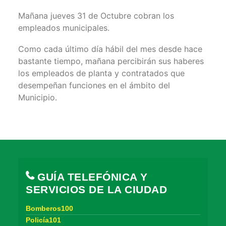
Mañana jueves 31 de Octubre cobran los
empleados municipales.
Como cada último día hábil del mes desde hace
bastante tiempo, mañana percibirán sus haberes
los empleados de planta y contratados que
desempeñan funciones en el ámbito del
Municipio.
GUÍA TELEFÓNICA Y
SERVICIOS DE LA CIUDAD
Bomberos100
Policía101