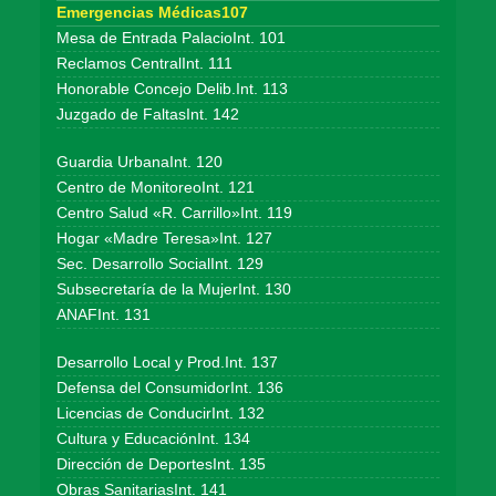
Emergencias Médicas107
Mesa de Entrada PalacioInt. 101
Reclamos CentralInt. 111
Honorable Concejo Delib.Int. 113
Juzgado de FaltasInt. 142
Guardia UrbanaInt. 120
Centro de MonitoreoInt. 121
Centro Salud «R. Carrillo»Int. 119
Hogar «Madre Teresa»Int. 127
Sec. Desarrollo SocialInt. 129
Subsecretaría de la MujerInt. 130
ANAFInt. 131
Desarrollo Local y Prod.Int. 137
Defensa del ConsumidorInt. 136
Licencias de ConducirInt. 132
Cultura y EducaciónInt. 134
Dirección de DeportesInt. 135
Obras SanitariasInt. 141