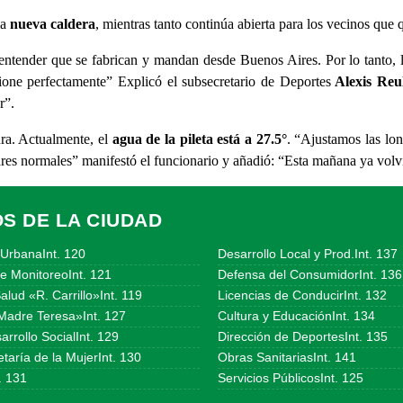
la
nueva caldera
, mientras tanto continúa abierta para los vecinos que 
entender que se fabrican y mandan desde Buenos Aires. Por lo tanto, 
one perfectamente” Explicó el subsecretario de Deportes
Alexis Reu
r”.
ra. Actualmente, el
agua de la pileta está a 27.5°
. “Ajustamos las lon
res normales” manifestó el funcionario y añadió: “Esta mañana ya volvi
OS DE LA CIUDAD
UrbanaInt. 120
Desarrollo Local y Prod.Int. 137
e MonitoreoInt. 121
Defensa del ConsumidorInt. 136
alud «R. Carrillo»Int. 119
Licencias de ConducirInt. 132
Madre Teresa»Int. 127
Cultura y EducaciónInt. 134
arrollo SocialInt. 129
Dirección de DeportesInt. 135
taría de la MujerInt. 130
Obras SanitariasInt. 141
. 131
Servicios PúblicosInt. 125