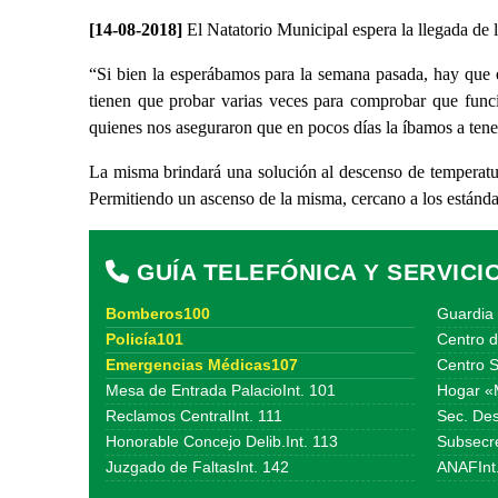
[14-08-2018]
El Natatorio Municipal espera la llegada de 
“Si bien la esperábamos para la semana pasada, hay que 
tienen que probar varias veces para comprobar que funci
quienes nos aseguraron que en pocos días la íbamos a tene
La misma brindará una solución al descenso de temperatu
Permitiendo un ascenso de la misma, cercano a los estánda
GUÍA TELEFÓNICA Y SERVICI
Bomberos100
Guardia 
Policía101
Centro d
Emergencias Médicas107
Centro S
Mesa de Entrada PalacioInt. 101
Hogar «
Reclamos CentralInt. 111
Sec. Des
Honorable Concejo Delib.Int. 113
Subsecre
Juzgado de FaltasInt. 142
ANAFInt