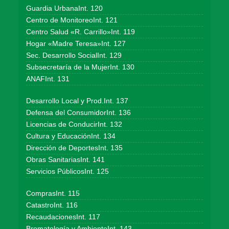
Guardia UrbanaInt. 120
Centro de MonitoreoInt. 121
Centro Salud «R. Carrillo»Int. 119
Hogar «Madre Teresa»Int. 127
Sec. Desarrollo SocialInt. 129
Subsecretaría de la MujerInt. 130
ANAFInt. 131
Desarrollo Local y Prod.Int. 137
Defensa del ConsumidorInt. 136
Licencias de ConducirInt. 132
Cultura y EducaciónInt. 134
Dirección de DeportesInt. 135
Obras SanitariasInt. 141
Servicios PúblicosInt. 125
ComprasInt. 115
CatastroInt. 116
RecaudacionesInt. 117
Bromatología y AmbienteInt. 143