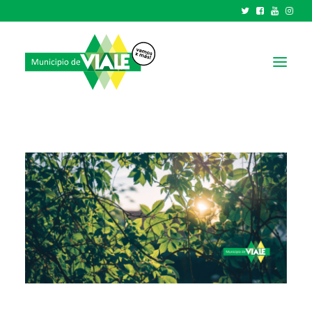
NOTICIAS
GOBIERNO
HCD
TRÁMITES Y SERVICIOS
CIUDAD
PARQUE INDUSTRIAL
RECAUDACIONES