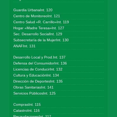
Guardia UrbanaInt. 120
Centro de MonitoreoInt. 121
Centro Salud «R. Carrillo»Int. 119
Hogar «Madre Teresa»Int. 127
Sec. Desarrollo SocialInt. 129
Subsecretaría de la MujerInt. 130
ANAFInt. 131
Desarrollo Local y Prod.Int. 137
Defensa del ConsumidorInt. 136
Licencias de ConducirInt. 132
Cultura y EducaciónInt. 134
Dirección de DeportesInt. 135
Obras SanitariasInt. 141
Servicios PúblicosInt. 125
ComprasInt. 115
CatastroInt. 116
RecaudacionesInt. 117