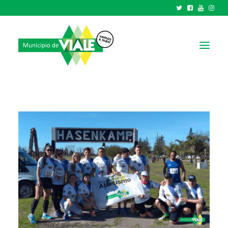
NOTICIAS
GOBIERNO
HCD
TRÁMITES Y SERVICIOS
CIUDAD
PARQUE INDUSTRIAL
RECAUDACIONES