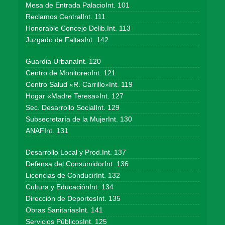
Mesa de Entrada PalacioInt. 101
Reclamos CentralInt. 111
Honorable Concejo Delib.Int. 113
Juzgado de FaltasInt. 142
Guardia UrbanaInt. 120
Centro de MonitoreoInt. 121
Centro Salud «R. Carrillo»Int. 119
Hogar «Madre Teresa»Int. 127
Sec. Desarrollo SocialInt. 129
Subsecretaría de la MujerInt. 130
ANAFInt. 131
Desarrollo Local y Prod.Int. 137
Defensa del ConsumidorInt. 136
Licencias de ConducirInt. 132
Cultura y EducaciónInt. 134
Dirección de DeportesInt. 135
Obras SanitariasInt. 141
Servicios PúblicosInt. 125