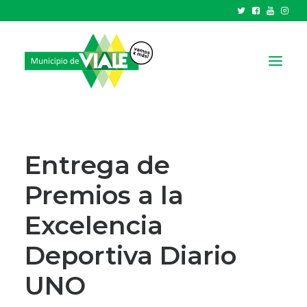
NOTICIAS
GOBIERNO
Entrega de
HCD
Premios a la
TRÁMITES Y SERVICIOS
Excelencia
CIUDAD
PARQUE INDUSTRIAL
Deportiva Diario
UNO
RECAUDACIONES