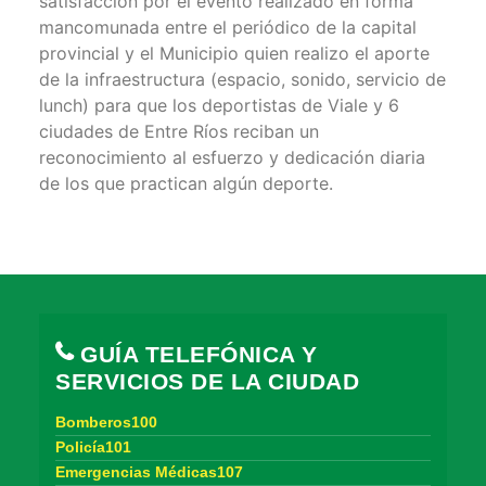
satisfacción por el evento realizado en forma
mancomunada entre el periódico de la capital
provincial y el Municipio quien realizo el aporte
de la infraestructura (espacio, sonido, servicio de
lunch) para que los deportistas de Viale y 6
ciudades de Entre Ríos reciban un
reconocimiento al esfuerzo y dedicación diaria
de los que practican algún deporte.
GUÍA TELEFÓNICA Y
SERVICIOS DE LA CIUDAD
Bomberos100
Policía101
Emergencias Médicas107