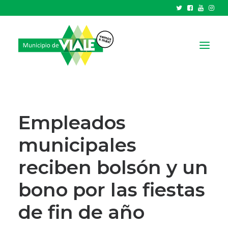
NOTICIAS
GOBIERNO
Empleados
HCD
municipales
TRÁMITES Y SERVICIOS
reciben bolsón y un
CIUDAD
PARQUE INDUSTRIAL
bono por las fiestas
de fin de año
RECAUDACIONES