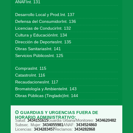
ANAFInt. 131
Desarrollo Local y Prod.Int. 137
Defensa del ConsumidorInt. 136
Licencias de ConducirInt. 132
Cultura y EducaciónInt. 134
Dirección de DeportesInt. 135
Obras SanitariasInt. 141
Servicios PúblicosInt. 125
ComprasInt. 115
CatastroInt. 116
RecaudacionesInt. 117
Bromatología y AmbienteInt. 143
Obras Públicas (Tinglado)Int. 144
GUARDIAS Y URGENCIAS FUERA DE
HORARIO ADMINISTRATIVO:
Salud:
3434151615
Guardia Urbana/Monitoreo:
3434620482
Subsec. Mujer:
3434055981
ANAF:
3434524860
Licencias:
3434283457
Reclamos:
3434282868