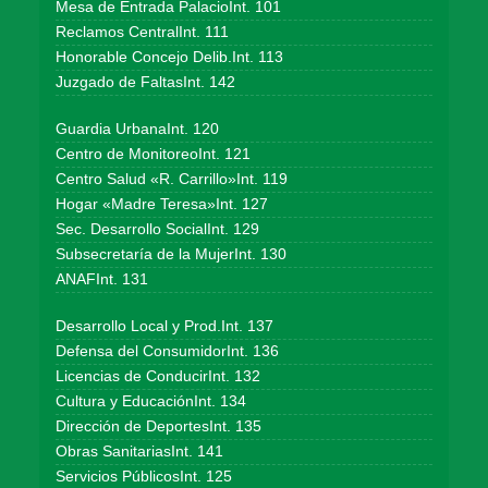
Mesa de Entrada PalacioInt. 101
Reclamos CentralInt. 111
Honorable Concejo Delib.Int. 113
Juzgado de FaltasInt. 142
Guardia UrbanaInt. 120
Centro de MonitoreoInt. 121
Centro Salud «R. Carrillo»Int. 119
Hogar «Madre Teresa»Int. 127
Sec. Desarrollo SocialInt. 129
Subsecretaría de la MujerInt. 130
ANAFInt. 131
Desarrollo Local y Prod.Int. 137
Defensa del ConsumidorInt. 136
Licencias de ConducirInt. 132
Cultura y EducaciónInt. 134
Dirección de DeportesInt. 135
Obras SanitariasInt. 141
Servicios PúblicosInt. 125