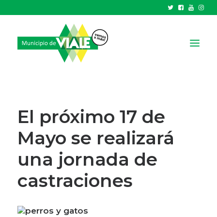
NOTICIAS
GOBIERNO
El próximo 17 de
HCD
Mayo se realizará
TRÁMITES Y SERVICIOS
una jornada de
CIUDAD
PARQUE INDUSTRIAL
castraciones
RECAUDACIONES