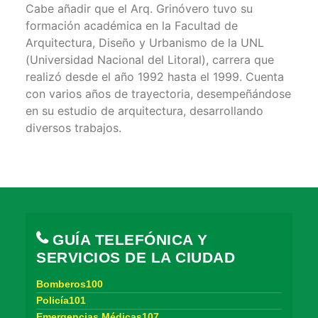
Cabe añadir que el Arq. Grinóvero tuvo su
formación académica en la Facultad de
Arquitectura, Diseño y Urbanismo de la UNL
(Universidad Nacional del Litoral), carrera que
realizó desde el año 1992 hasta el 1999. Cuenta
con varios años de trayectoria, desempeñándose
en su estudio de arquitectura, desarrollando
diversos trabajos.
GUÍA TELEFÓNICA Y
SERVICIOS DE LA CIUDAD
Bomberos100
Policía101
Emergencias Médicas107