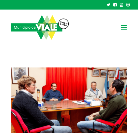
NOTICIAS
GOBIERNO
HCD
TRÁMITES Y SERVICIOS
CIUDAD
PARQUE INDUSTRIAL
RECAUDACIONES