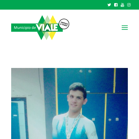
NOTICIAS
GOBIERNO
HCD
TRÁMITES Y SERVICIOS
CIUDAD
PARQUE INDUSTRIAL
RECAUDACIONES