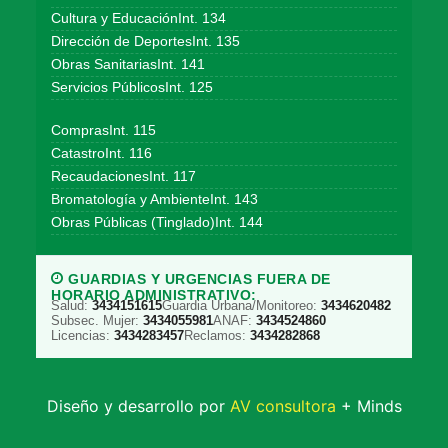
Cultura y EducaciónInt. 134
Dirección de DeportesInt. 135
Obras SanitariasInt. 141
Servicios PúblicosInt. 125
ComprasInt. 115
CatastroInt. 116
RecaudacionesInt. 117
Bromatología y AmbienteInt. 143
Obras Públicas (Tinglado)Int. 144
GUARDIAS Y URGENCIAS FUERA DE
HORARIO ADMINISTRATIVO:
Salud:
3434151615
Guardia Urbana/Monitoreo:
3434620482
Subsec. Mujer:
3434055981
ANAF:
3434524860
Licencias:
3434283457
Reclamos:
3434282868
Diseño y desarrollo por
AV consultora
+ Minds