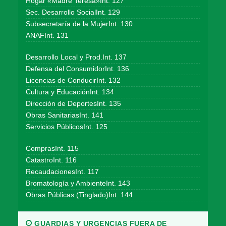
Hogar «Madre Teresa»Int. 127
Sec. Desarrollo SocialInt. 129
Subsecretaría de la MujerInt. 130
ANAFInt. 131
Desarrollo Local y Prod.Int. 137
Defensa del ConsumidorInt. 136
Licencias de ConducirInt. 132
Cultura y EducaciónInt. 134
Dirección de DeportesInt. 135
Obras SanitariasInt. 141
Servicios PúblicosInt. 125
ComprasInt. 115
CatastroInt. 116
RecaudacionesInt. 117
Bromatología y AmbienteInt. 143
Obras Públicas (Tinglado)Int. 144
GUARDIAS Y URGENCIAS FUERA DE