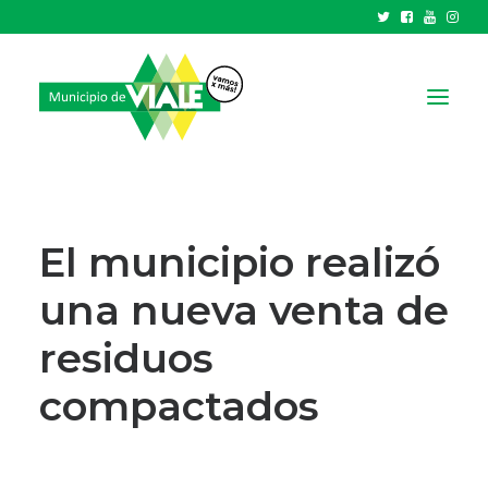
NOTICIAS
GOBIERNO
El municipio realizó
HCD
una nueva venta de
TRÁMITES Y SERVICIOS
residuos
CIUDAD
PARQUE INDUSTRIAL
compactados
RECAUDACIONES