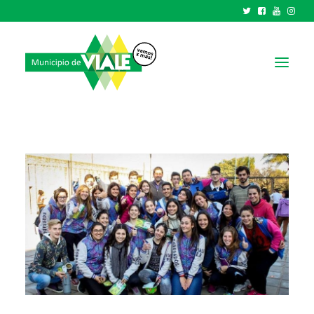
NOTICIAS
GOBIERNO
HCD
TRÁMITES Y SERVICIOS
CIUDAD
PARQUE INDUSTRIAL
RECAUDACIONES