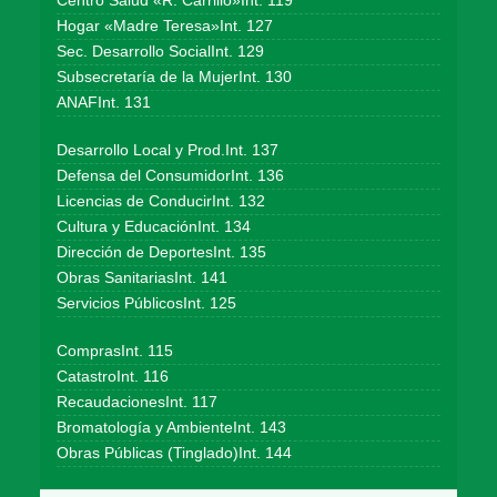
Centro Salud «R. Carrillo»Int. 119
Hogar «Madre Teresa»Int. 127
Sec. Desarrollo SocialInt. 129
Subsecretaría de la MujerInt. 130
ANAFInt. 131
Desarrollo Local y Prod.Int. 137
Defensa del ConsumidorInt. 136
Licencias de ConducirInt. 132
Cultura y EducaciónInt. 134
Dirección de DeportesInt. 135
Obras SanitariasInt. 141
Servicios PúblicosInt. 125
ComprasInt. 115
CatastroInt. 116
RecaudacionesInt. 117
Bromatología y AmbienteInt. 143
Obras Públicas (Tinglado)Int. 144