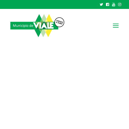
NOTICIAS
GOBIERNO
HCD
TRÁMITES Y SERVICIOS
CIUDAD
PARQUE INDUSTRIAL
RECAUDACIONES