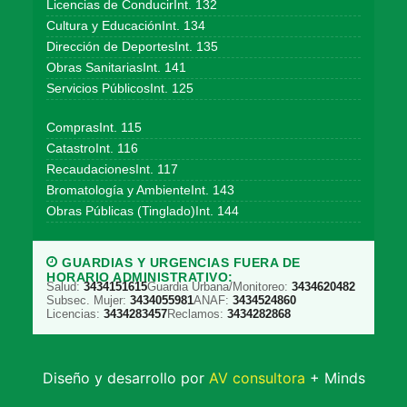
Licencias de ConducirInt. 132
Cultura y EducaciónInt. 134
Dirección de DeportesInt. 135
Obras SanitariasInt. 141
Servicios PúblicosInt. 125
ComprasInt. 115
CatastroInt. 116
RecaudacionesInt. 117
Bromatología y AmbienteInt. 143
Obras Públicas (Tinglado)Int. 144
GUARDIAS Y URGENCIAS FUERA DE
HORARIO ADMINISTRATIVO:
Salud:
3434151615
Guardia Urbana/Monitoreo:
3434620482
Subsec. Mujer:
3434055981
ANAF:
3434524860
Licencias:
3434283457
Reclamos:
3434282868
Diseño y desarrollo por
AV consultora
+ Minds