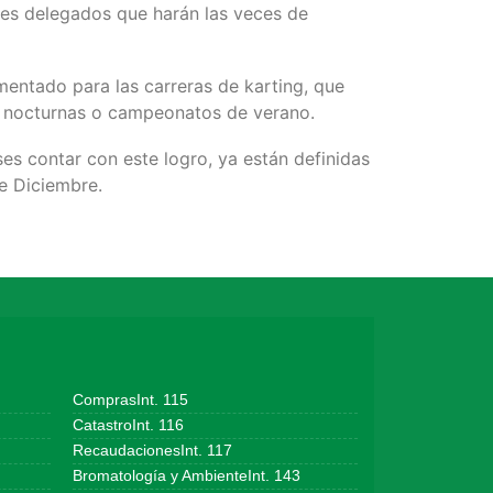
res delegados que harán las veces de
mentado para las carreras de karting, que
ras nocturnas o campeonatos de verano.
es contar con este logro, ya están definidas
de Diciembre.
ComprasInt. 115
CatastroInt. 116
RecaudacionesInt. 117
Bromatología y AmbienteInt. 143