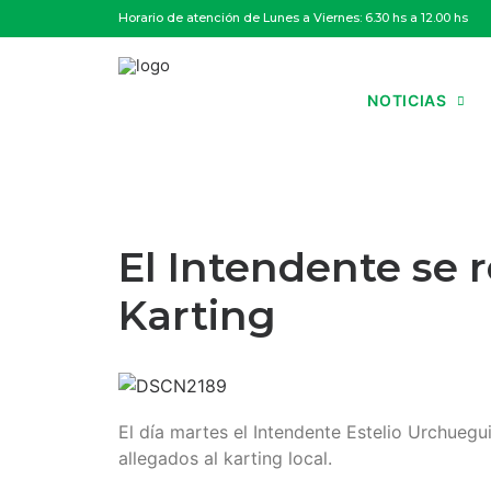
Horario de atención de Lunes a Viernes: 6.30 hs a 12.00 hs
NOTICIAS
El Intendente se 
Karting
El día martes el Intendente Estelio Urchuegu
allegados al karting local.