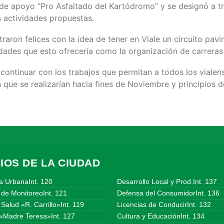
de apoyo “Pro Asfaltado del Kartódromo” y se designó a t
 actividades propuestas.
aron felices con la idea de tener en Viale un circuito pavi
bilidades que esto ofrecería como la organización de carre
ontinuar con los trabajos que permitan a todos los vialens
 que se realizarían hacia fines de Noviembre y principios 
IOS DE LA CIUDAD
a UrbanaInt. 120
Desarrollo Local y Prod.Int. 137
 de MonitoreoInt. 121
Defensa del ConsumidorInt. 136
Salud «R. Carrillo»Int. 119
Licencias de ConducirInt. 132
«Madre Teresa»Int. 127
Cultura y EducaciónInt. 134