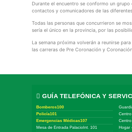
Durante el encuentro se conformo un grupo 
contactos y comunicadores de las diferentes
Todas las personas que concurrieron se mostr
sería el único en la provincia, por las posi
La semana próxima volverán a reunirse para c
las carreras de Pre Coronación y Coronación
GUÍA TELEFÓNICA Y SERVIC
Bomberos100
Guardi
Policía101
Centro
Emergencias Médicas107
Centro 
Mesa de Entrada PalacioInt. 101
Hogar 