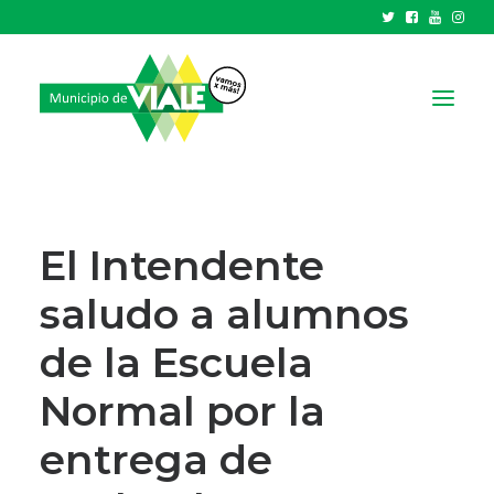
NOTICIAS
GOBIERNO
El Intendente
HCD
saludo a alumnos
TRÁMITES Y SERVICIOS
de la Escuela
CIUDAD
PARQUE INDUSTRIAL
Normal por la
entrega de
RECAUDACIONES