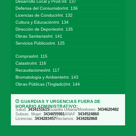
Desarrollo Local y Prod.Int. 137
Defensa del ConsumidorInt. 136
Licencias de ConducirInt. 132
Cultura y EducaciónInt. 134
Dirección de DeportesInt. 135
Obras SanitariasInt. 141
Servicios PúblicosInt. 125
ComprasInt. 115
CatastroInt. 116
RecaudacionesInt. 117
Bromatología y AmbienteInt. 143
Obras Públicas (Tinglado)Int. 144
GUARDIAS Y URGENCIAS FUERA DE
HORARIO ADMINISTRATIVO:
Salud:
3434151615
Guardia Urbana/Monitoreo:
3434620482
Subsec. Mujer:
3434055981
ANAF:
3434524860
Licencias:
3434283457
Reclamos:
3434282868