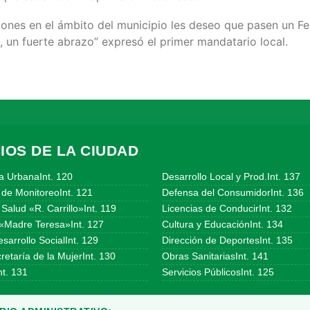
ones en el ámbito del municipio les deseo que pasen un Fel
s, un fuerte abrazo” expresó el primer mandatario local.
IOS DE LA CIUDAD
a UrbanaInt. 120
Desarrollo Local y Prod.Int. 137
 de MonitoreoInt. 121
Defensa del ConsumidorInt. 136
Salud «R. Carrillo»Int. 119
Licencias de ConducirInt. 132
«Madre Teresa»Int. 127
Cultura y EducaciónInt. 134
sarrollo SocialInt. 129
Dirección de DeportesInt. 135
etaría de la MujerInt. 130
Obras SanitariasInt. 141
t. 131
Servicios PúblicosInt. 125