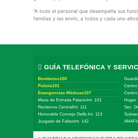
“A todo el personal que desempeña sus funci
familias y les envío, a todos y cada uno ello
GUÍA TELEFÓNICA Y SERVIC
Bomberos100
Guardi
Policía101
Centro
Emergencias Médicas107
Centro 
Mesa de Entrada PalacioInt. 101
Hogar 
Reclamos CentralInt. 111
Sec. De
Honorable Concejo Delib.Int. 113
Subsecr
Juzgado de FaltasInt. 142
ANAFIn