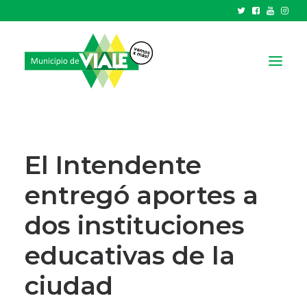
NOTICIAS
GOBIERNO
El Intendente
HCD
entregó aportes a
TRÁMITES Y SERVICIOS
dos instituciones
CIUDAD
PARQUE INDUSTRIAL
educativas de la
ciudad
RECAUDACIONES