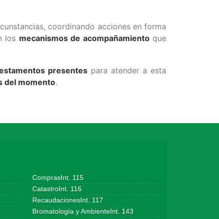
ircunstancias, coordinando acciones en forma
n los
mecanismos de acompañamiento
que
 estamentos presentes
para atender a esta
es del momento
.
ComprasInt. 115
CatastroInt. 116
RecaudacionesInt. 117
Bromatología y AmbienteInt. 143