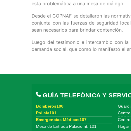
esta problemática a una mesa de diálogo.
Desde el COPNAF se detallaron las normativa
conjunta con las fuerzas de seguridad loca
sean necesarios para brindar contención.
Luego del testimonio e intercambio con la 
demanda social, que como lo manifestó el sr
GUÍA TELEFÓNICA Y SERVIC
Bomberos100
Guardi
Policía101
Centro
Emergencias Médicas107
Centro 
Mesa de Entrada PalacioInt. 101
Hogar 