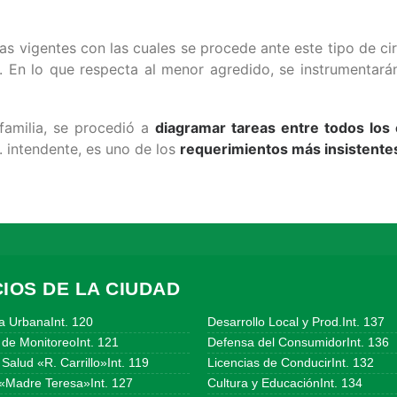
s vigentes con las cuales se procede ante este tipo de c
l. En lo que respecta al menor agredido, se instrumentará
familia, se procedió a
diagramar tareas entre todos los
. intendente, es uno de los
requerimientos más insistent
IOS DE LA CIUDAD
a UrbanaInt. 120
Desarrollo Local y Prod.Int. 137
 de MonitoreoInt. 121
Defensa del ConsumidorInt. 136
Salud «R. Carrillo»Int. 119
Licencias de ConducirInt. 132
«Madre Teresa»Int. 127
Cultura y EducaciónInt. 134