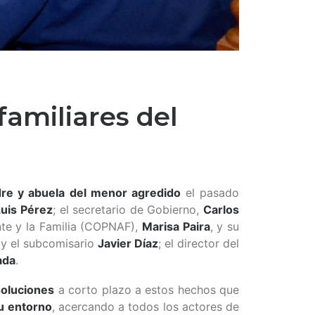
amiliares del
e y abuela
del menor agredido
el pasado
Luis Pérez
; el secretario de Gobierno,
Carlos
ente y la Familia (COPNAF),
Marisa Paira
, y su
y el subcomisario
Javier Díaz
; el director del
ada
.
soluciones
a corto plazo a estos hechos que
su entorno
, acercando a todos los actores de