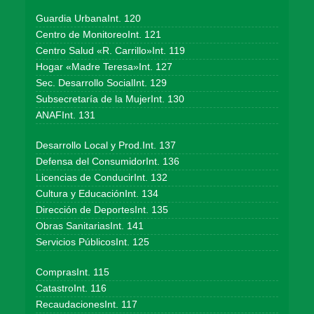
Guardia UrbanaInt. 120
Centro de MonitoreoInt. 121
Centro Salud «R. Carrillo»Int. 119
Hogar «Madre Teresa»Int. 127
Sec. Desarrollo SocialInt. 129
Subsecretaría de la MujerInt. 130
ANAFInt. 131
Desarrollo Local y Prod.Int. 137
Defensa del ConsumidorInt. 136
Licencias de ConducirInt. 132
Cultura y EducaciónInt. 134
Dirección de DeportesInt. 135
Obras SanitariasInt. 141
Servicios PúblicosInt. 125
ComprasInt. 115
CatastroInt. 116
RecaudacionesInt. 117