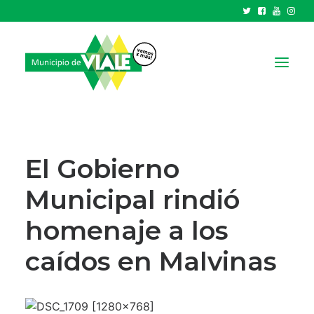
NOTICIAS
GOBIERNO
El Gobierno
HCD
Municipal rindió
TRÁMITES Y SERVICIOS
homenaje a los
CIUDAD
PARQUE INDUSTRIAL
caídos en Malvinas
RECAUDACIONES