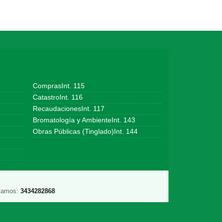
ComprasInt. 115
CatastroInt. 116
RecaudacionesInt. 117
Bromatología y AmbienteInt. 143
Obras Públicas (Tinglado)Int. 144
lamos:
3434282868