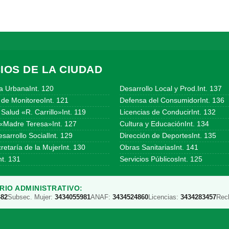
IOS DE LA CIUDAD
a UrbanaInt. 120
Desarrollo Local y Prod.Int. 137
 de MonitoreoInt. 121
Defensa del ConsumidorInt. 136
Salud «R. Carrillo»Int. 119
Licencias de ConducirInt. 132
«Madre Teresa»Int. 127
Cultura y EducaciónInt. 134
sarrollo SocialInt. 129
Dirección de DeportesInt. 135
etaría de la MujerInt. 130
Obras SanitariasInt. 141
t. 131
Servicios PúblicosInt. 125
IO ADMINISTRATIVO:
482
Subsec. Mujer:
3434055981
ANAF:
3434524860
Licencias:
3434283457
Rec