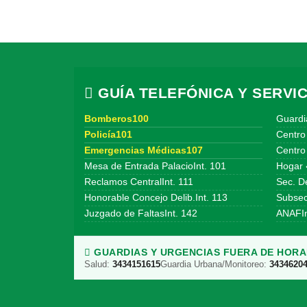
GUÍA TELEFÓNICA Y SERVIC
Bomberos100
Guardi
Policía101
Centro
Emergencias Médicas107
Centro 
Mesa de Entrada PalacioInt. 101
Hogar 
Reclamos CentralInt. 111
Sec. De
Honorable Concejo Delib.Int. 113
Subsecr
Juzgado de FaltasInt. 142
ANAFIn
GUARDIAS Y URGENCIAS FUERA DE HORAR
Salud:
3434151615
Guardia Urbana/Monitoreo:
3434620