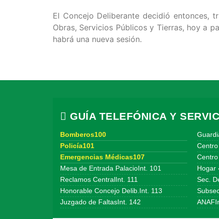
El Concejo Deliberante decidió entonces, t
Obras, Servicios Públicos y Tierras, hoy a p
habrá una nueva sesión.
GUÍA TELEFÓNICA Y SERVIC
Bomberos100
Guardi
Policía101
Centro
Emergencias Médicas107
Centro 
Mesa de Entrada PalacioInt. 101
Hogar 
Reclamos CentralInt. 111
Sec. De
Honorable Concejo Delib.Int. 113
Subsecr
Juzgado de FaltasInt. 142
ANAFIn