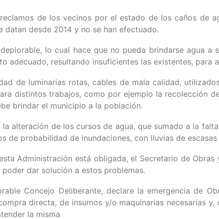
reclamos de los vecinos por el estado de los caños de ag
e datan desde 2014 y no se han efectuado.
deplorable, lo cual hace que no pueda brindarse agua a s
o adecuado, resultando insuficientes las existentes, para 
ad de luminarias rotas, cables de mala calidad, utilizado
para distintos trabajos, como por ejemplo la recolección 
be brindar el municipio a la población.
o la alteración de los cursos de agua, que sumado a la fal
os de probabilidad de inundaciones, con lluvias de escasas
 esta Administración está obligada, el Secretario de Obras y
 poder dar solución a estos problemas.
orable Concejo Deliberante, declare la emergencia de Obr
compra directa, de insumos y/o maquinarias necesarias y, q
atender la misma