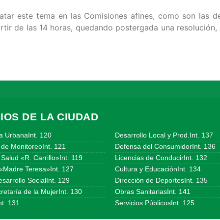
ratar este tema en las Comisiones afines, como son las d
artir de las 14 horas, quedando postergada una resolución,
IOS DE LA CIUDAD
a UrbanaInt. 120
Desarrollo Local y Prod.Int. 137
 de MonitoreoInt. 121
Defensa del ConsumidorInt. 136
Salud «R. Carrillo»Int. 119
Licencias de ConducirInt. 132
«Madre Teresa»Int. 127
Cultura y EducaciónInt. 134
sarrollo SocialInt. 129
Dirección de DeportesInt. 135
etaría de la MujerInt. 130
Obras SanitariasInt. 141
t. 131
Servicios PúblicosInt. 125