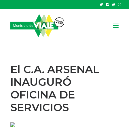
NOTICIAS
GOBIERNO
El C.A. ARSENAL
HCD
INAUGURÓ
TRÁMITES Y SERVICIOS
OFICINA DE
CIUDAD
PARQUE INDUSTRIAL
SERVICIOS
RECAUDACIONES