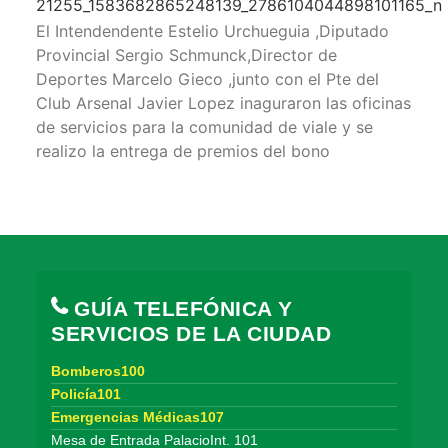
El Intendendente Estelio Urchueguia ,Diputado
Provincial Sergio Schmunck,Director de
Deportes Marcelo Gieco ,junto con el Pte del
Club Arsenal Javier Lopez inaguraron las oficinas
de servicios para la comunidad de viale y se
realizo la entrega de premios del bono
GUÍA TELEFÓNICA Y
SERVICIOS DE LA CIUDAD
Bomberos100
Policía101
Emergencias Médicas107
Mesa de Entrada PalacioInt. 101