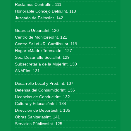
Reclamos CentralInt. 111
Honorable Concejo Delib.Int. 113
Juzgado de FaltasInt. 142
Guardia UrbanaInt. 120
Centro de MonitoreoInt. 121
Centro Salud «R. Carrillo»Int. 119
Hogar «Madre Teresa»Int. 127
Sec. Desarrollo SocialInt. 129
Subsecretaría de la MujerInt. 130
ANAFInt. 131
Desarrollo Local y Prod.Int. 137
Defensa del ConsumidorInt. 136
Licencias de ConducirInt. 132
Cultura y EducaciónInt. 134
Dirección de DeportesInt. 135
Obras SanitariasInt. 141
Servicios PúblicosInt. 125