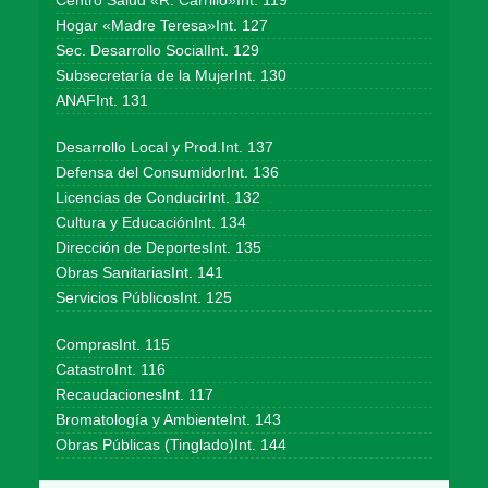
Centro Salud «R. Carrillo»Int. 119
Hogar «Madre Teresa»Int. 127
Sec. Desarrollo SocialInt. 129
Subsecretaría de la MujerInt. 130
ANAFInt. 131
Desarrollo Local y Prod.Int. 137
Defensa del ConsumidorInt. 136
Licencias de ConducirInt. 132
Cultura y EducaciónInt. 134
Dirección de DeportesInt. 135
Obras SanitariasInt. 141
Servicios PúblicosInt. 125
ComprasInt. 115
CatastroInt. 116
RecaudacionesInt. 117
Bromatología y AmbienteInt. 143
Obras Públicas (Tinglado)Int. 144