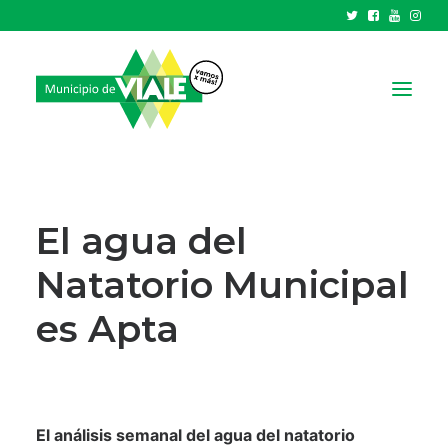
NOTICIAS
GOBIERNO
El agua del
HCD
Natatorio Municipal
TRÁMITES Y SERVICIOS
es Apta
CIUDAD
PARQUE INDUSTRIAL
RECAUDACIONES
El análisis semanal del agua del natatorio