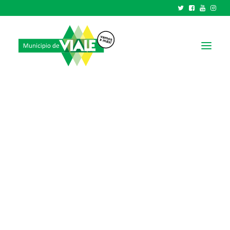
NOTICIAS
GOBIERNO
HCD
TRÁMITES Y SERVICIOS
CIUDAD
PARQUE INDUSTRIAL
RECAUDACIONES