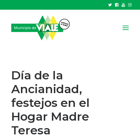
NOTICIAS
GOBIERNO
Día de la
HCD
Ancianidad,
TRÁMITES Y SERVICIOS
festejos en el
CIUDAD
PARQUE INDUSTRIAL
Hogar Madre
Teresa
RECAUDACIONES