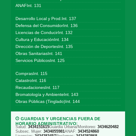
ANAFInt. 131
Desarrollo Local y Prod.Int. 137
Defensa del ConsumidorInt. 136
Licencias de ConducirInt. 132
Cultura y EducaciónInt. 134
Dirección de DeportesInt. 135
Obras SanitariasInt. 141
Servicios PúblicosInt. 125
ComprasInt. 115
CatastroInt. 116
RecaudacionesInt. 117
Bromatología y AmbienteInt. 143
Obras Públicas (Tinglado)Int. 144
GUARDIAS Y URGENCIAS FUERA DE
HORARIO ADMINISTRATIVO:
Salud:
3434151615
Guardia Urbana/Monitoreo:
3434620482
Subsec. Mujer:
3434055981
ANAF:
3434524860
Licencias:
3434283457
Reclamos:
3434282868