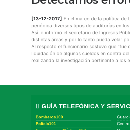
[13-12-2017]
En el marco de la política de 
periódica diversos tipos de auditorías en lo
Así lo informó el secretario de Ingresos Púb
distintas áreas y por lo tanto pueda velar p
Al respecto el funcionario sostuvo que “fue 
liquidación de algunos sueldos en contra de
realizando la investigación pertinente a los 
GUÍA TELEFÓNICA Y SERVIC
Bomberos100
Guardi
Policía101
Centro