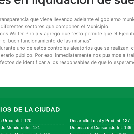
transparencia que viene llevando adelante el gobierno muni
s diferentes sectores que componen el Municipio.
licos Walter Pirola y agregó que “esto permite que el Ejecu
or el buen funcionamiento de las mismas”.
durante uno de estos controles aleatorios que se realizan,
l erario público. Por eso, inmediatamente nos pusimos a tr
efectos de identificar a los responsables de que lo esperamo
IOS DE LA CIUDAD
a UrbanaInt. 120
Desarrollo Local y Prod.Int. 137
 de MonitoreoInt. 121
Defensa del ConsumidorInt. 136