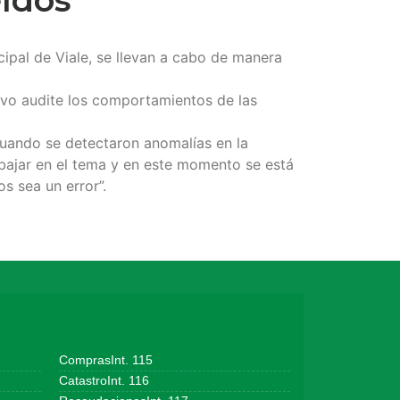
cipal de Viale, se llevan a cabo de manera
tivo audite los comportamientos de las
 cuando se detectaron anomalías en la
abajar en el tema y en este momento se está
s sea un error”.
ComprasInt. 115
CatastroInt. 116