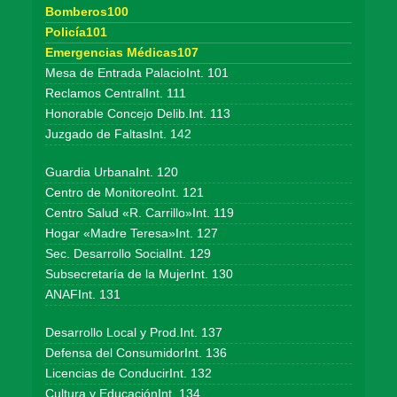
Bomberos100
Policía101
Emergencias Médicas107
Mesa de Entrada PalacioInt. 101
Reclamos CentralInt. 111
Honorable Concejo Delib.Int. 113
Juzgado de FaltasInt. 142
Guardia UrbanaInt. 120
Centro de MonitoreoInt. 121
Centro Salud «R. Carrillo»Int. 119
Hogar «Madre Teresa»Int. 127
Sec. Desarrollo SocialInt. 129
Subsecretaría de la MujerInt. 130
ANAFInt. 131
Desarrollo Local y Prod.Int. 137
Defensa del ConsumidorInt. 136
Licencias de ConducirInt. 132
Cultura y EducaciónInt. 134