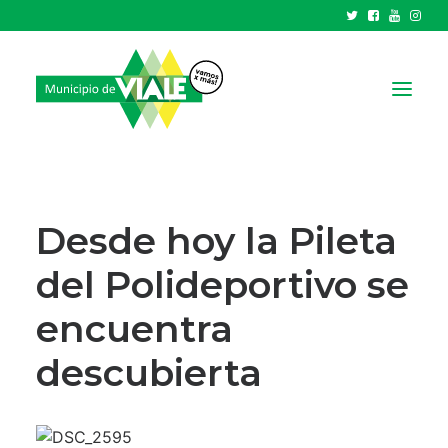
NOTICIAS
GOBIERNO
Desde hoy la Pileta
HCD
del Polideportivo se
TRÁMITES Y SERVICIOS
encuentra
CIUDAD
PARQUE INDUSTRIAL
descubierta
RECAUDACIONES