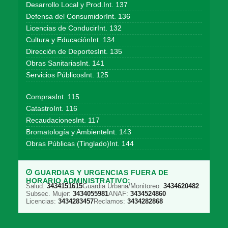
Desarrollo Local y Prod.Int. 137
Defensa del ConsumidorInt. 136
Licencias de ConducirInt. 132
Cultura y EducaciónInt. 134
Dirección de DeportesInt. 135
Obras SanitariasInt. 141
Servicios PúblicosInt. 125
ComprasInt. 115
CatastroInt. 116
RecaudacionesInt. 117
Bromatología y AmbienteInt. 143
Obras Públicas (Tinglado)Int. 144
GUARDIAS Y URGENCIAS FUERA DE
HORARIO ADMINISTRATIVO:
Salud:
3434151615
Guardia Urbana/Monitoreo:
3434620482
Subsec. Mujer:
3434055981
ANAF:
3434524860
Licencias:
3434283457
Reclamos:
3434282868