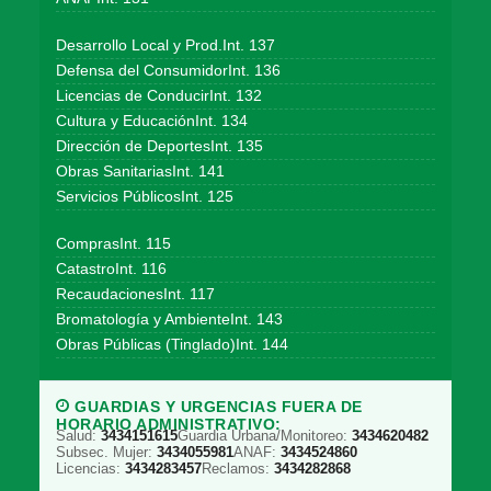
Desarrollo Local y Prod.Int. 137
Defensa del ConsumidorInt. 136
Licencias de ConducirInt. 132
Cultura y EducaciónInt. 134
Dirección de DeportesInt. 135
Obras SanitariasInt. 141
Servicios PúblicosInt. 125
ComprasInt. 115
CatastroInt. 116
RecaudacionesInt. 117
Bromatología y AmbienteInt. 143
Obras Públicas (Tinglado)Int. 144
GUARDIAS Y URGENCIAS FUERA DE
HORARIO ADMINISTRATIVO:
Salud:
3434151615
Guardia Urbana/Monitoreo:
3434620482
Subsec. Mujer:
3434055981
ANAF:
3434524860
Licencias:
3434283457
Reclamos:
3434282868