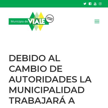
NOTICIAS
GOBIERNO
DEBIDO AL
HCD
CAMBIO DE
TRÁMITES Y SERVICIOS
AUTORIDADES LA
CIUDAD
PARQUE INDUSTRIAL
MUNICIPALIDAD
TRABAJARÁ A
RECAUDACIONES