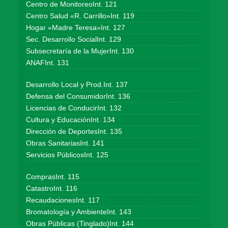
Centro de MonitoreoInt. 121
Centro Salud «R. Carrillo»Int. 119
Hogar «Madre Teresa»Int. 127
Sec. Desarrollo SocialInt. 129
Subsecretaría de la MujerInt. 130
ANAFInt. 131
Desarrollo Local y Prod.Int. 137
Defensa del ConsumidorInt. 136
Licencias de ConducirInt. 132
Cultura y EducaciónInt. 134
Dirección de DeportesInt. 135
Obras SanitariasInt. 141
Servicios PúblicosInt. 125
ComprasInt. 115
CatastroInt. 116
RecaudacionesInt. 117
Bromatología y AmbienteInt. 143
Obras Públicas (Tinglado)Int. 144