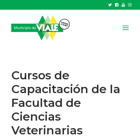
NOTICIAS
GOBIERNO
Cursos de
HCD
Capacitación de la
TRÁMITES Y SERVICIOS
Facultad de
CIUDAD
PARQUE INDUSTRIAL
Ciencias
Veterinarias
RECAUDACIONES