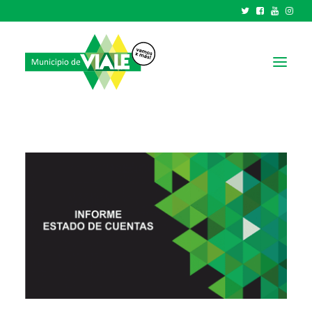
NOTICIAS
GOBIERNO
HCD
TRÁMITES Y SERVICIOS
CIUDAD
PARQUE INDUSTRIAL
RECAUDACIONES