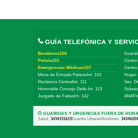
GUÍA TELEFÓNICA Y SERVIC
Bomberos100
Guardi
Policía101
Centro
Emergencias Médicas107
Centro 
Mesa de Entrada PalacioInt. 101
Hogar 
Reclamos CentralInt. 111
Sec. De
Honorable Concejo Delib.Int. 113
Subsecr
Juzgado de FaltasInt. 142
ANAFIn
GUARDIAS Y URGENCIAS FUERA DE HORA
Salud:
3434151615
Guardia Urbana/Monitoreo:
3434620