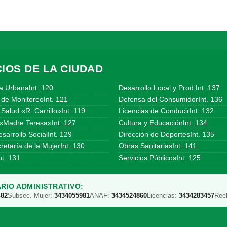
IOS DE LA CIUDAD
a UrbanaInt. 120
Desarrollo Local y Prod.Int. 137
 de MonitoreoInt. 121
Defensa del ConsumidorInt. 136
Salud «R. Carrillo»Int. 119
Licencias de ConducirInt. 132
«Madre Teresa»Int. 127
Cultura y EducaciónInt. 134
sarrollo SocialInt. 129
Dirección de DeportesInt. 135
etaría de la MujerInt. 130
Obras SanitariasInt. 141
t. 131
Servicios PúblicosInt. 125
RIO ADMINISTRATIVO:
482
Subsec. Mujer:
3434055981
ANAF:
3434524860
Licencias:
3434283457
Rec