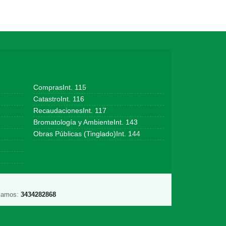
ComprasInt. 115
CatastroInt. 116
RecaudacionesInt. 117
Bromatología y AmbienteInt. 143
Obras Públicas (Tinglado)Int. 144
lamos:
3434282868