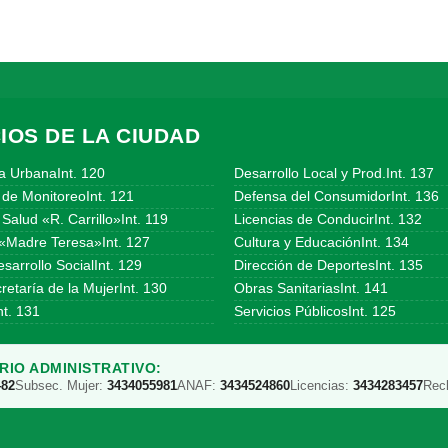
IOS DE LA CIUDAD
a UrbanaInt. 120
Desarrollo Local y Prod.Int. 137
 de MonitoreoInt. 121
Defensa del ConsumidorInt. 136
Salud «R. Carrillo»Int. 119
Licencias de ConducirInt. 132
«Madre Teresa»Int. 127
Cultura y EducaciónInt. 134
sarrollo SocialInt. 129
Dirección de DeportesInt. 135
etaría de la MujerInt. 130
Obras SanitariasInt. 141
t. 131
Servicios PúblicosInt. 125
IO ADMINISTRATIVO:
482
Subsec. Mujer:
3434055981
ANAF:
3434524860
Licencias:
3434283457
Rec