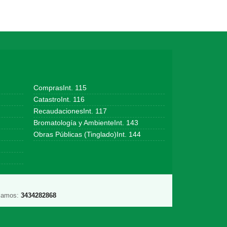
ComprasInt. 115
CatastroInt. 116
RecaudacionesInt. 117
Bromatología y AmbienteInt. 143
Obras Públicas (Tinglado)Int. 144
lamos:
3434282868