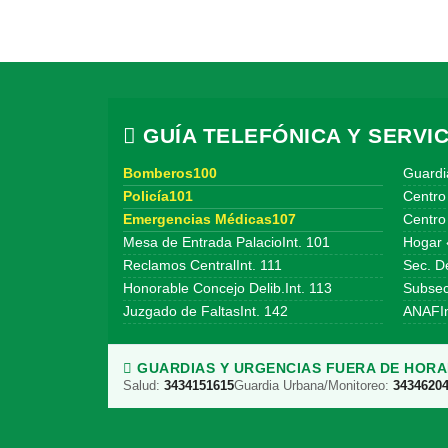
GUÍA TELEFÓNICA Y SERVIC
Bomberos100
Guardi
Policía101
Centro
Emergencias Médicas107
Centro 
Mesa de Entrada PalacioInt. 101
Hogar 
Reclamos CentralInt. 111
Sec. De
Honorable Concejo Delib.Int. 113
Subsecr
Juzgado de FaltasInt. 142
ANAFIn
GUARDIAS Y URGENCIAS FUERA DE HORAR
Salud:
3434151615
Guardia Urbana/Monitoreo:
3434620