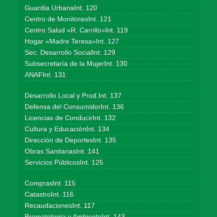
Guardia UrbanaInt. 120
Centro de MonitoreoInt. 121
Centro Salud «R. Carrillo»Int. 119
Hogar «Madre Teresa»Int. 127
Sec. Desarrollo SocialInt. 129
Subsecretaría de la MujerInt. 130
ANAFInt. 131
Desarrollo Local y Prod.Int. 137
Defensa del ConsumidorInt. 136
Licencias de ConducirInt. 132
Cultura y EducaciónInt. 134
Dirección de DeportesInt. 135
Obras SanitariasInt. 141
Servicios PúblicosInt. 125
ComprasInt. 115
CatastroInt. 116
RecaudacionesInt. 117
Bromatología y AmbienteInt. 143