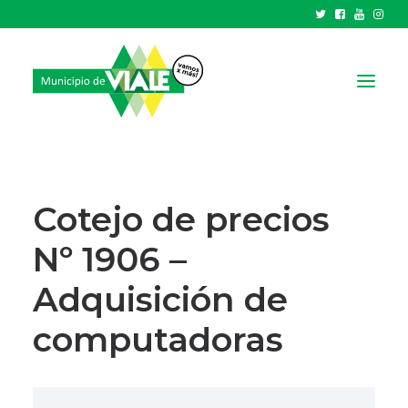
NOTICIAS
GOBIERNO
Cotejo de precios
HCD
Nº 1906 –
TRÁMITES Y SERVICIOS
Adquisición de
CIUDAD
PARQUE INDUSTRIAL
computadoras
RECAUDACIONES